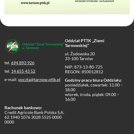
Oddział PTTK „Ziemi
Tarnowskiej”
ul. Żydowska 20
33-100 Tarnów
tel.
694 893 926
NIP: 873-13-80-725
tel.
14 655 43 52
REGON: 850012812
e-mail:
poczta@tarnow.pttk.pl
Godziny pracy biura Oddziału:
poniedziałek, czwartek: 11.00 –
18.00
wtorek, środa, piątek: 09.00 –
16.00
Rachunek bankowy:
Credit Agricole Bank Polska S.A.
62 1940 1076 3028 5525 0000
0000