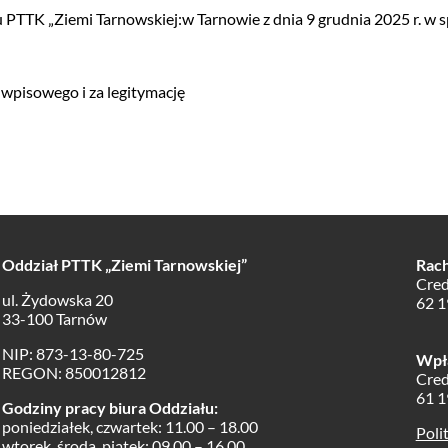
TTK „Ziemi Tarnowskiej:w Tarnowie z dnia 9 grudnia 2025 r. w 
 wpisowego i za legitymację
Oddział PTTK „Ziemi Tarnowskiej”
Rac
Cred
ul. Żydowska 20
62 1
33-100 Tarnów
NIP: 873-13-80-725
Wpła
REGON: 850012812
Cred
61 1
Godziny pracy biura Oddziału:
poniedziałek, czwartek: 11.00 – 18.00
Poli
wtorek, środa, piątek: 09.00 – 16.00