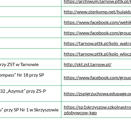
https://archiwum.tarnow.pttk.pl/
http://www.sterkomp.net/hulajd
https://www.facebook.com/wehik
https://www.facebook.com/gro
https://tarnow.pttk.pl/kolo_watr
https://tarnow.pttk.pl/kolo_wlocz
przy ZST w Tarnowie
http://skt.zst.tarnow.pl/
ompass” Nr 18 przy SP
https://www.facebook.com/grou
 32 „Azymut” przy ZS-P
https://zspigrzuchowa.edupage.o
https://sp1skrzyszow.szkolnastro
u” przy SP Nr 1 w Skrzyszowie
zdobywcow-kgp