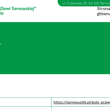
ul. Żydowska 20, 33-100 Tarnó
Strona
główn
y
https://tarnow.pttk.pl/kolo_prz