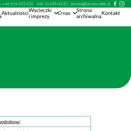
w
+48 694 893 926
+48 14 655 43 52
poczta@tarnow.pttk.pl
Wycieczki
Strona
Aktualności
O nas
Kontakt
a
i imprezy
archiwalna
ewodnikow/