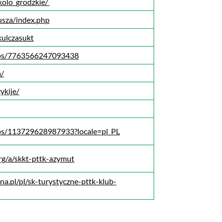
kolo_grodzkie/
usza/index.php
ulczasukt
ups/7763566247093438
a/
ykije/
ps/113729628987933?locale=pl_PL
rg/a/skkt-pttk-azymut
na.pl/pl/sk-turystyczne-pttk-klub-