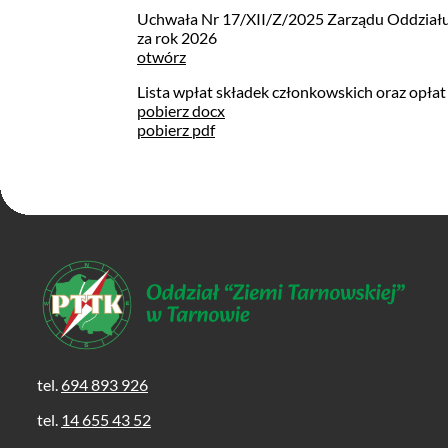
Uchwała Nr 17/XII/Z/2025 Zarządu Oddziału P
za rok 2026
otwórz
Lista wpłat składek członkowskich oraz opłat
pobierz docx
pobierz pdf
tel.
694 893 926
tel.
14 655 43 52