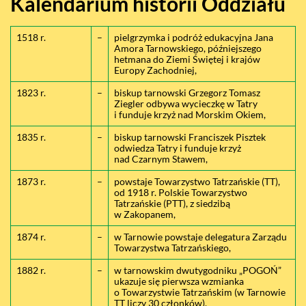
Kalendarium historii Oddziału
1518 r.
–
pielgrzymka i podróż edukacyjna Jana
Amora Tarnowskiego, późniejszego
hetmana do Ziemi Świętej i krajów
Europy Zachodniej,
1823 r.
–
biskup tarnowski Grzegorz Tomasz
Ziegler odbywa wycieczkę w Tatry
i funduje krzyż nad Morskim Okiem,
1835 r.
–
biskup tarnowski Franciszek Pisztek
odwiedza Tatry i funduje krzyż
nad Czarnym Stawem,
1873 r.
–
powstaje Towarzystwo Tatrzańskie (TT),
od 1918 r. Polskie Towarzystwo
Tatrzańskie (PTT), z siedzibą
w Zakopanem,
1874 r.
–
w Tarnowie powstaje delegatura Zarządu
Towarzystwa Tatrzańskiego,
1882 r.
–
w tarnowskim dwutygodniku „POGOŃ”
ukazuje się pierwsza wzmianka
o Towarzystwie Tatrzańskim (w Tarnowie
TT liczy 30 członków),