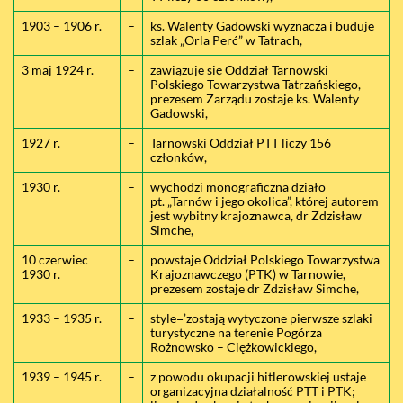
1903 – 1906 r.
–
ks. Walenty Gadowski wyznacza i buduje
szlak „Orla Perć” w Tatrach,
3 maj 1924 r.
–
zawiązuje się Oddział Tarnowski
Polskiego Towarzystwa Tatrzańskiego,
prezesem Zarządu zostaje ks. Walenty
Gadowski,
1927 r.
–
Tarnowski Oddział PTT liczy 156
członków,
1930 r.
–
wychodzi monograficzna działo
pt. „Tarnów i jego okolica”, której autorem
jest wybitny krajoznawca, dr Zdzisław
Simche,
10 czerwiec
–
powstaje Oddział Polskiego Towarzystwa
1930 r.
Krajoznawczego (PTK) w Tarnowie,
prezesem zostaje dr Zdzisław Simche,
1933 – 1935 r.
–
style=’zostają wytyczone pierwsze szlaki
turystyczne na terenie Pogórza
Rożnowsko – Ciężkowickiego,
1939 – 1945 r.
–
z powodu okupacji hitlerowskiej ustaje
organizacyjna działalność PTT i PTK;