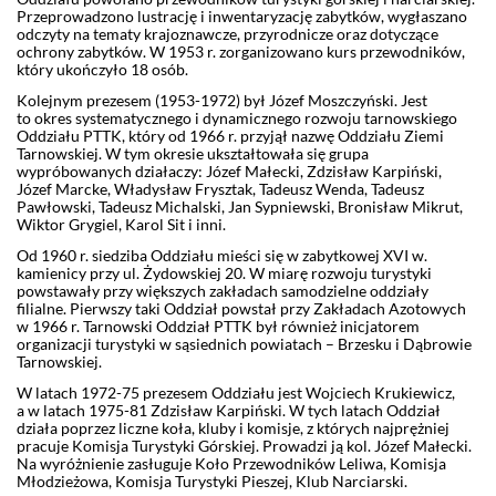
Przeprowadzono lustrację i inwentaryzację zabytków, wygłaszano
odczyty na tematy krajoznawcze, przyrodnicze oraz dotyczące
ochrony zabytków. W 1953 r. zorganizowano kurs przewodników,
który ukończyło 18 osób.
Kolejnym prezesem (1953-1972) był Józef Moszczyński. Jest
to okres systematycznego i dynamicznego rozwoju tarnowskiego
Oddziału PTTK, który od 1966 r. przyjął nazwę Oddziału Ziemi
Tarnowskiej. W tym okresie ukształtowała się grupa
wypróbowanych działaczy: Józef Małecki, Zdzisław Karpiński,
Józef Marcke, Władysław Frysztak, Tadeusz Wenda, Tadeusz
Pawłowski, Tadeusz Michalski, Jan Sypniewski, Bronisław Mikrut,
Wiktor Grygiel, Karol Sit i inni.
Od 1960 r. siedziba Oddziału mieści się w zabytkowej XVI w.
kamienicy przy ul. Żydowskiej 20. W miarę rozwoju turystyki
powstawały przy większych zakładach samodzielne oddziały
filialne. Pierwszy taki Oddział powstał przy Zakładach Azotowych
w 1966 r. Tarnowski Oddział PTTK był również inicjatorem
organizacji turystyki w sąsiednich powiatach – Brzesku i Dąbrowie
Tarnowskiej.
W latach 1972-75 prezesem Oddziału jest Wojciech Krukiewicz,
a w latach 1975-81 Zdzisław Karpiński. W tych latach Oddział
działa poprzez liczne koła, kluby i komisje, z których najprężniej
pracuje Komisja Turystyki Górskiej. Prowadzi ją kol. Józef Małecki.
Na wyróżnienie zasługuje Koło Przewodników Leliwa, Komisja
Młodzieżowa, Komisja Turystyki Pieszej, Klub Narciarski.