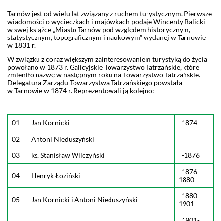
Tarnów jest od wielu lat związany z ruchem turystycznym. Pierwsze
wiadomości o wycieczkach i majówkach podaje Wincenty Balicki
w swej książce „Miasto Tarnów pod względem historycznym,
statystycznym, topograficznym i naukowym” wydanej w Tarnowie
w 1831 r.
W związku z coraz większym zainteresowaniem turystyką do życia
powołano w 1873 r. Galicyjskie Towarzystwo Tatrzańskie, które
zmieniło nazwę w następnym roku na Towarzystwo Tatrzańskie.
Delegatura Zarządu Towarzystwa Tatrzańskiego powstała
w Tarnowie w 1874 r. Reprezentowali ją kolejno:
01
Jan Kornicki
1874-
02
Antoni Nieduszyński
03
ks. Stanisław Wilczyński
-1876
1876-
04
Henryk Łoziński
1880
1880-
05
Jan Kornicki i Antoni Nieduszyński
1901
1901-