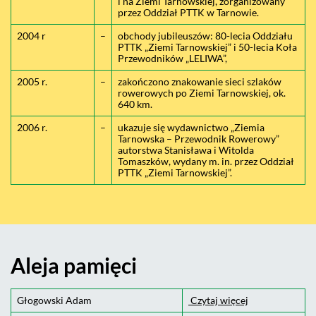
i na Ziemi Tarnowskiej, zorganizowany
przez Oddział PTTK w Tarnowie.
2004 r
–
obchody jubileuszów: 80-lecia Oddziału
PTTK „Ziemi Tarnowskiej” i 50-lecia Koła
Przewodników „LELIWA”,
2005 r.
–
zakończono znakowanie sieci szlaków
rowerowych po Ziemi Tarnowskiej, ok.
640 km.
2006 r.
–
ukazuje się wydawnictwo „Ziemia
Tarnowska – Przewodnik Rowerowy”
autorstwa Stanisława i Witolda
Tomaszków, wydany m. in. przez Oddział
PTTK „Ziemi Tarnowskiej”.
Aleja pamięci
Głogowski Adam
Czytaj więcej