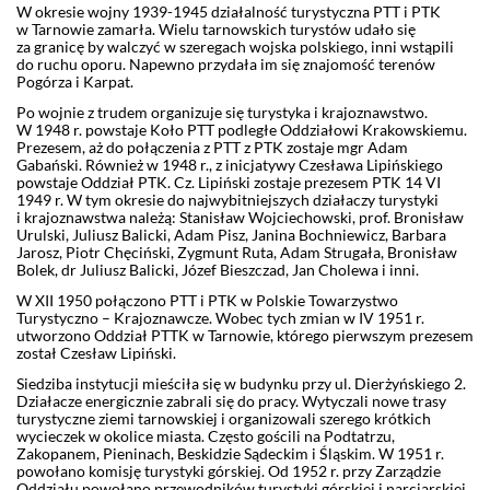
W okresie wojny 1939-1945 działalność turystyczna PTT i PTK
w Tarnowie zamarła. Wielu tarnowskich turystów udało się
za granicę by walczyć w szeregach wojska polskiego, inni wstąpili
do ruchu oporu. Napewno przydała im się znajomość terenów
Pogórza i Karpat.
Po wojnie z trudem organizuje się turystyka i krajoznawstwo.
W 1948 r. powstaje Koło PTT podległe Oddziałowi Krakowskiemu.
Prezesem, aż do połączenia z PTT z PTK zostaje mgr Adam
Gabański. Również w 1948 r., z inicjatywy Czesława Lipińskiego
powstaje Oddział PTK. Cz. Lipiński zostaje prezesem PTK 14 VI
1949 r. W tym okresie do najwybitniejszych działaczy turystyki
i krajoznawstwa należą: Stanisław Wojciechowski, prof. Bronisław
Urulski, Juliusz Balicki, Adam Pisz, Janina Bochniewicz, Barbara
Jarosz, Piotr Chęciński, Zygmunt Ruta, Adam Strugała, Bronisław
Bolek, dr Juliusz Balicki, Józef Bieszczad, Jan Cholewa i inni.
W XII 1950 połączono PTT i PTK w Polskie Towarzystwo
Turystyczno – Krajoznawcze. Wobec tych zmian w IV 1951 r.
utworzono Oddział PTTK w Tarnowie, którego pierwszym prezesem
został Czesław Lipiński.
Siedziba instytucji mieściła się w budynku przy ul. Dierżyńskiego 2.
Działacze energicznie zabrali się do pracy. Wytyczali nowe trasy
turystyczne ziemi tarnowskiej i organizowali szerego krótkich
wycieczek w okolice miasta. Często gościli na Podtatrzu,
Zakopanem, Pieninach, Beskidzie Sądeckim i Śląskim. W 1951 r.
powołano komisję turystyki górskiej. Od 1952 r. przy Zarządzie
Oddziału powołano przewodników turystyki górskiej i narciarskiej.