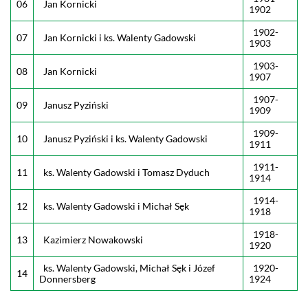
06
Jan Kornicki
1902
1902-
07
Jan Kornicki i ks. Walenty Gadowski
1903
1903-
08
Jan Kornicki
1907
1907-
09
Janusz Pyziński
1909
1909-
10
Janusz Pyziński i ks. Walenty Gadowski
1911
1911-
11
ks. Walenty Gadowski i Tomasz Dyduch
1914
1914-
12
ks. Walenty Gadowski i Michał Sęk
1918
1918-
13
Kazimierz Nowakowski
1920
ks. Walenty Gadowski, Michał Sęk i Józef
1920-
14
Donnersberg
1924