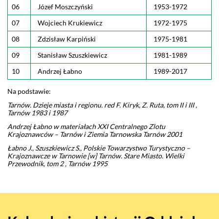
06
Józef Moszczyński
1953-1972
07
Wojciech Krukiewicz
1972-1975
08
Zdzisław Karpiński
1975-1981
09
Stanisław Szuszkiewicz
1981-1989
10
Andrzej Łabno
1989-2017
Na podstawie:
Tarnów. Dzieje miasta i regionu. red F. Kiryk, Z. Ruta, tom II i III ,
Tarnów 1983 i 1987
Andrzej Łabno w materiałach XXI Centralnego Zlotu
Krajoznawców – Tarnów i Ziemia Tarnowska Tarnów 2001
Łabno J., Szuszkiewicz S., Polskie Towarzystwo Turystyczno –
Krajoznawcze w Tarnowie [w] Tarnów. Stare Miasto. Wielki
Przewodnik, tom 2 , Tarnów 1995