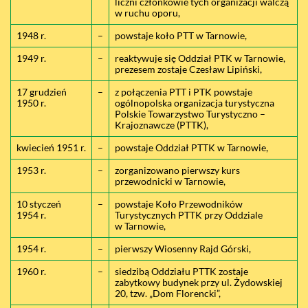
liczni członkowie tych organizacji walczą
w ruchu oporu,
1948 r.
–
powstaje koło PTT w Tarnowie,
1949 r.
–
reaktywuje się Oddział PTK w Tarnowie,
prezesem zostaje Czesław Lipiński,
17 grudzień
–
z połączenia PTT i PTK powstaje
1950 r.
ogólnopolska organizacja turystyczna
Polskie Towarzystwo Turystyczno –
Krajoznawcze (PTTK),
kwiecień 1951 r.
–
powstaje Oddział PTTK w Tarnowie,
1953 r.
–
zorganizowano pierwszy kurs
przewodnicki w Tarnowie,
10 styczeń
–
powstaje Koło Przewodników
1954 r.
Turystycznych PTTK przy Oddziale
w Tarnowie,
1954 r.
–
pierwszy Wiosenny Rajd Górski,
1960 r.
–
siedzibą Oddziału PTTK zostaje
zabytkowy budynek przy ul. Żydowskiej
20, tzw. „Dom Florencki”,