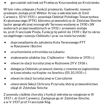
gorczański odcinek od Przełęczy Knurowskiej po Krościenko
W tym roku ustepuje z funkcji prezesa ks. Gadowski, nowym
prezesem zostaje prof. Wiktor Arvay a sekretarzem dr Emil
Carewicz. 10 VI 1931 r. powstaje Oddział Polskiego Towarzystwa
Krajoznawczego (PTK), któremu przewodniczy dr Zdzisław Simche
(autor geograficznej monografii Tarnowa wydanej w 1930 r.)W
wyborach przeprowadzonych w 1932 r. prezesem zostaje
ks. prof. Franciszek Pinda. Funkcję tę pełnił do 1939 r. Był to okres
szczególnego rozwoju Oddziału i prac na niwie turystyki:
doprowadzenie do założenia Koła Terenowego PTT
w Rzeszowie i Bochni
uruchomienie schroniska na Lubaniu
znakowanie szlaków (np. Ciężkowice – Rożnów w 1935 r.)
otwarcie stacji turystycznej w Rożnowie 29 V 1936 r.
delegacja Oddziału przewozi ziemię z cmentarza Legionistów
w Łowczówku na Kopiec na Sowińcu (05.10.1935 r.)
otwarcie stacji turystycznej w Czorsztynie
utworzenie Sekcji Ochrony Przyrody, której przewodnictwo
objął dr Zdzisław Simche
Z powodu ciężkiej choroby z funkcji sekretarza rezygnuje w III
1937 r. dr Emil Carewicz. Zastępuje go dr Zdzisław Simche,
a w V 1937 prof. Franciszek Róg.