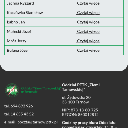
Jachna Ryszard
Czytaj więcej
Kaczówka Stanisław
Czytaj więcej
Łabno Jan
Czytaj więcej
Małecki Józef
Czytaj więcej
Mróz Jerzy
Czytaj więcej
Bulaga Józef
Czytaj więcej
Oddział PTTK „Ziemi
Tarnowskiej”
ul. Żydowska 20
33-100 Tarnów
tel.
694 893 926
NIP: 873-13-80-725
tel.
14 655 43 52
REGON: 850012812
e-mail:
poczta@tarnow.pttk.pl
Godziny pracy biura Oddziału:
poniedziałek, czwartek: 11.00 –