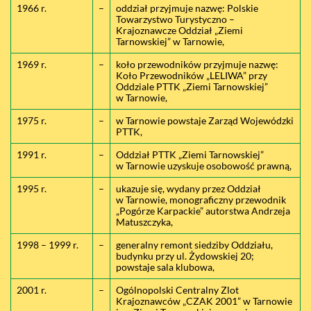
1966 r.
–
oddział przyjmuje nazwę: Polskie
Towarzystwo Turystyczno –
Krajoznawcze Oddział „Ziemi
Tarnowskiej” w Tarnowie,
1969 r.
–
koło przewodników przyjmuje nazwę:
Koło Przewodników „LELIWA” przy
Oddziale PTTK „Ziemi Tarnowskiej”
w Tarnowie,
1975 r.
–
w Tarnowie powstaje Zarząd Wojewódzki
PTTK,
1991 r.
–
Oddział PTTK „Ziemi Tarnowskiej”
w Tarnowie uzyskuje osobowość prawną,
1995 r.
–
ukazuje się, wydany przez Oddział
w Tarnowie, monograficzny przewodnik
„Pogórze Karpackie” autorstwa Andrzeja
Matuszczyka,
1998 – 1999 r.
–
generalny remont siedziby Oddziału,
budynku przy ul. Żydowskiej 20;
powstaje sala klubowa,
2001 r.
–
Ogólnopolski Centralny Zlot
Krajoznawców „CZAK 2001” w Tarnowie