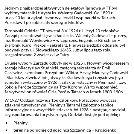
Jednym z najbardziej aktywnych delegatów Tarnowa w TT był
wybitny taternik i turysta ks. Walenty Gadowski. Od 1890 r.
przez 40 lat urządzał liczne wycieczki i wspinaczki w Tatrach.
Pozostawił po sobie cały szereg artykułów.
Tarnowski Oddział TT powstał 3 V 1924 r. i liczył 23 członków.
Zarząd prezentował się w składzie: ks. Walenty Gadowski – prezes,
inż. Romuald Wowkowicz – wiceprezes, Eugeniusz Kirschner –
skarbnik, Karol Piękoś – sekretarz. Pierwszą siedzibą oddziału był
budynek przy ul. Słowackiego 16/35. Już w lipcu tego roku
zorganizowano 2 wycieczki w Tatry.
Drugie wybory Zarządu odbyły się w 1925 r. Nowym wiceprezesem
zostaje Mieczysław Studnicki, zastępcą sekretarza dr Emil
Carewicz, członkami Prezydium Wiktor Arvay, Maurycy Godowski
i Stanisław Siwek. Z inicjatywy ks. Gadowskiego i częściowo jego
sumptem wytyczono w 1926 r. szlak turystyczny w Pieninach, tzw.
Sokolą Perć ze Szczawnicy na Trzy Korony. Warto wspomnieć,
że wytyczył on również Orlą Perć w Tatrach w latach 1903-1906.
W 1927 Oddział liczy już 156 członków. Połączono wówczas
szlakami turystycznymi Pieniny z Tatrami i założono tablice
informacyjne na wszystkich szlakach. W 1928 r. następuje podział
zagospodarowania turystycznego, Oddział dostaje pod opiekę :
Pieniny
teren na południe od gościńca Szczawnica – Krościenko