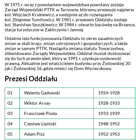
W 1975 r. wraz z powstaniem województwa powołany zostaje
Zarząd Wojewódzki PTTK w Tarnowie, któremu prezesuje najpierw
kol. Wojciech Krukiewicz, a następnie aż do rozwiązania
kol. Zbigniew Tumiłowicz. W 1981 r. prezesem Oddziału zostaje
kol. Stanisław Szuszkiewicz. W 1984 r. otwarto bacówkę na Brzance,
stacje turystyczne w Zakliczynie i Jamnej
Ostatnie lata funkcjonowania Oddziału to okres zasadniczych
zmian w skali kraju: zmian ustrojowych i gospodarczych, a także
zmian w samym PTTK. Nastąpiła zmiana statutu Towarzystwa,
zlikwidowano Zarządy Wojewódzkie. Oddział musiał dostosować
się do tych przeobrażeń, który w 1991 r. uzyskuje osobowość
prawną. Aktualnie jest właścicielem budynku przy Żydowskiej 20
jak i Żydowskiej 16, gdzie mieści się Dom Wycieczkowy.
Prezesi Oddziału
01
Walenty Gadowski
1924-1928
02
Wiktor Arvay
1928-1933
03
Franciszek Pinda
1933-1939
04
Czesław Lipiński
1948-1952
05
Adam Pisz
1952-1953