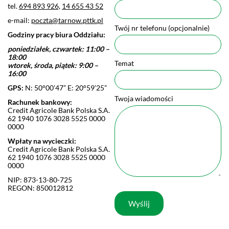
tel.
694 893 926,
14 655 43 52
e-mail:
poczta@tarnow.pttk.pl
Twój nr telefonu (opcjonalnie)
Godziny pracy biura Oddziału:
poniedziałek, czwartek: 11:00 –
18:00
Temat
wtorek, środa, piątek: 9:00 –
16:00
GPS:
N: 50°00’47” E: 20°59’25”
Twoja wiadomości
Rachunek bankowy:
Credit Agricole Bank Polska S.A.
62 1940 1076 3028 5525 0000
0000
Wpłaty na wycieczki:
Credit Agricole Bank Polska S.A.
62 1940 1076 3028 5525 0000
0000
NIP: 873-13-80-725
REGON: 850012812