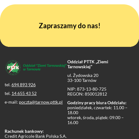
Zapraszamy do nas!
Oddział PTTK „Ziemi
Tarnowskiej”
ul. Żydowska 20
33-100 Tarnów
tel.
694 893 926
NIP: 873-13-80-725
tel.
14 655 43 52
REGON: 850012812
e-mail:
poczta@tarnow.pttk.pl
Godziny pracy biura Oddziału:
poniedziałek, czwartek: 11.00 –
18.00
wtorek, środa, piątek: 09.00 –
16.00
Rachunek bankowy:
Credit Agricole Bank Polska S.A.