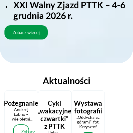
XXI Walny Zjazd PTTK – 4-6
grudnia 2026 r.
Zobacz więcej
Aktualności
Pożegnanie
Cykl
Wystawa
Andrzej
„wakacyjne
fotografii
Łabno –
czwartki”
„Oddychając
wieloletni
górami” fot.
działacz
z PTTK
Krzysztof
i przewodnik
Zobacz
Madej
Lipiec –