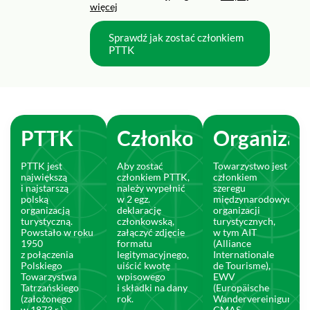
więcej
Sprawdź jak zostać członkiem
PTTK
PTTK
Członkostwo
Organizac
PTTK jest
Aby zostać
Towarzystwo jest
największą
członkiem PTTK,
członkiem
i najstarszą
należy wypełnić
szeregu
polską
w 2 egz.
międzynarodowych
organizacją
deklarację
organizacji
turystyczną.
członkowską,
turystycznych,
Powstało w roku
załączyć zdjęcie
w tym AIT
1950
formatu
(Alliance
z połączenia
legitymacyjnego,
Internationale
Polskiego
uiścić kwotę
de Tourisme),
Towarzystwa
wpisowego
EWV
Tatrzańskiego
i składki na dany
(Europäische
(założonego
rok.
Wandervereinigung),
w 1873 r.)
CMAS