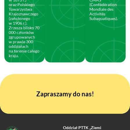
oraz Polskiego
(Confédération
Towarzystwa
Mondiale des
Krajoznawczego
Activités
(założonego
Subaquatiques).
w 1906 r.).
Zrzesza blisko 70
000 członków
zgrupowanych
w prawie 300
oddziałach
na terenie całego
kraju.
Zapraszamy do nas!
Oddział PTTK „Ziemi