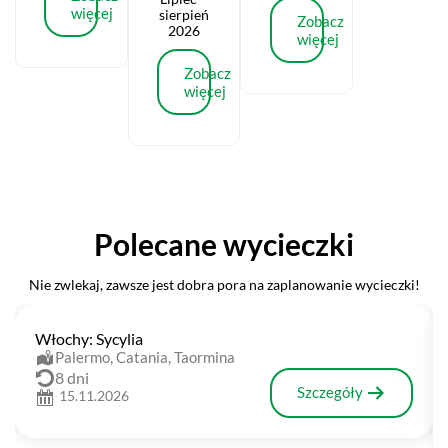
PTTKnekrolog
więcej
sierpień
Andrzej
Zobacz
2026
Łabno
więcej
„Wszystko jest
poezją, każdy
Zobacz
jest poetą (…)
więcej
Polecane wycieczki
Nie zwlekaj, zawsze jest dobra pora na zaplanowanie wycieczki!
Włochy: Sycylia
Palermo, Catania, Taormina
8 dni
Szczegóły
15.11.2026