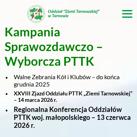
Kampania
Sprawozdawczo –
O
Wyborcza PTTK
T
Walne Zebrania Kół i Klubów – do końca
Z
grudnia 2025
XXVIII Zjazd Oddziału PTTK „Ziemi Tarnowskiej”
– 14 marca 2026 r.
Regionalna Konferencja Oddziałów
PTTK woj. małopolskiego – 13 czerwca
2026 r.