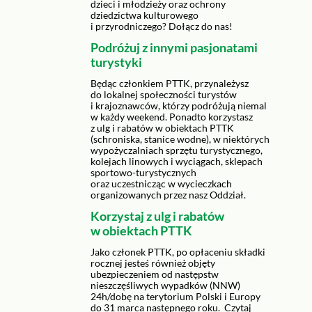
dzieci i młodzieży oraz ochrony
dziedzictwa kulturowego
i przyrodniczego? Dołącz do nas!
Podróżuj z innymi pasjonatami
turystyki
Będąc członkiem PTTK, przynależysz
do lokalnej społeczności turystów
i krajoznawców, którzy podróżują niemal
w każdy weekend. Ponadto korzystasz
z ulg i rabatów w obiektach PTTK
(schroniska, stanice wodne), w niektórych
wypożyczalniach sprzętu turystycznego,
kolejach linowych i wyciągach, sklepach
sportowo-turystycznych
oraz uczestnicząc w wycieczkach
organizowanych przez nasz Oddział.
Korzystaj z ulg i rabatów
w obiektach PTTK
Jako członek PTTK, po opłaceniu składki
rocznej jesteś również objęty
ubezpieczeniem od następstw
nieszczęśliwych wypadków (NNW)
24h/dobę na terytorium Polski i Europy
do 31 marca następnego roku.
Czytaj