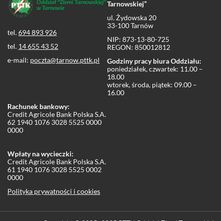
Tarnowskiej”
ul. Żydowska 20
33-100 Tarnów
tel.
694 893 926
NIP: 873-13-80-725
tel.
14 655 43 52
REGON: 850012812
e-mail:
poczta@tarnow.pttk.pl
Godziny pracy biura Oddziału:
poniedziałek, czwartek: 11.00 –
18.00
wtorek, środa, piątek: 09.00 –
16.00
Rachunek bankowy:
Credit Agricole Bank Polska S.A.
62 1940 1076 3028 5525 0000
0000
Wpłaty na wycieczki:
Credit Agricole Bank Polska S.A.
61 1940 1076 3028 5525 0002
0000
Polityka prywatności i cookies